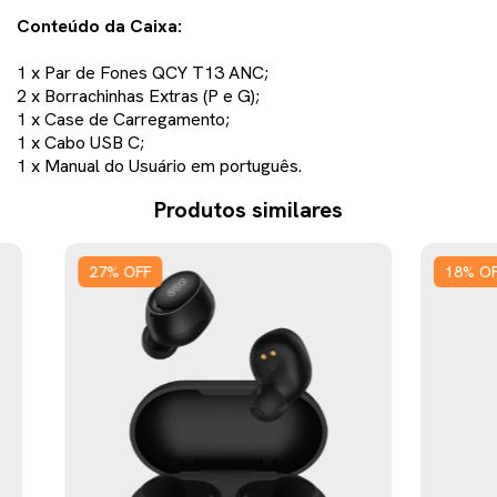
Conteúdo da Caixa:
1 x Par de Fones QCY T13 ANC;
2 x Borrachinhas Extras (P e G);
1 x Case de Carregamento;
1 x Cabo USB C;
1 x Manual do Usuário em português.
Produtos similares
27
%
OFF
18
%
O