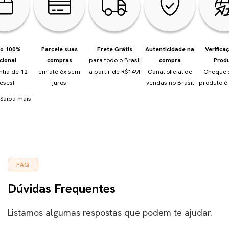
io 100%
Parcele suas
Frete Grátis
Autenticidade na
Verifica
cional
compras
para todo o Brasil
compra
Prod
ntia de 12
em até 6x sem
a partir de R$149!
Canal oficial de
Cheque 
eses!
juros
vendas no Brasil
produto é 
Saiba mais
FAQ
Dúvidas Frequentes
Listamos algumas respostas que podem te ajudar.