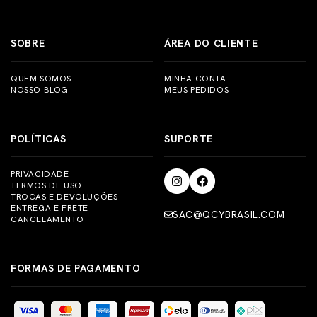
assim maior segurança e confiança.
garantia de 12 meses é válida apenas para compras
realizadas em nossas lojas oficiais do Brasil.
SOBRE
ÁREA DO CLIENTE
QUEM SOMOS
MINHA CONTA
NOSSO BLOG
MEUS PEDIDOS
POLÍTICAS
SUPORTE
PRIVACIDADE
TERMOS DE USO
TROCAS E DEVOLUÇÕES
ENTREGA E FRETE
SAC@QCYBRASIL.COM
CANCELAMENTO
FORMAS DE PAGAMENTO