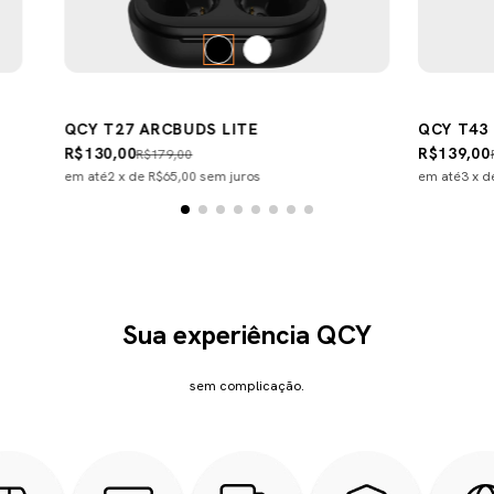
QCY T27 ARCBUDS LITE
QCY T43
R$130,00
R$139,00
R$179,00
em até
2
x de
R$65,00
sem juros
em até
3
x 
Sua experiência QCY
sem complicação.