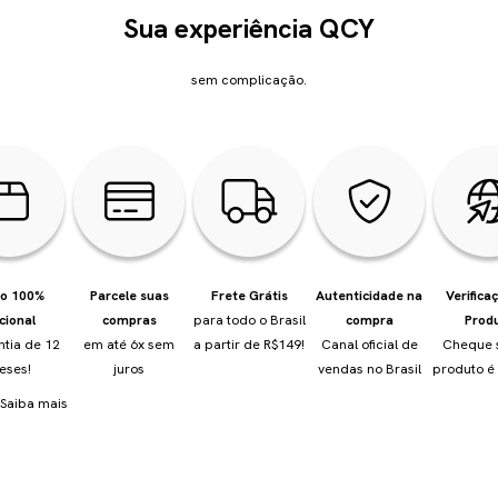
Sua experiência QCY
sem complicação.
io 100%
Parcele suas
Frete Grátis
Autenticidade na
Verifica
cional
compras
para todo o Brasil
compra
Prod
ntia de 12
em até 6x sem
a partir de R$149!
Canal oficial de
Cheque 
eses!
juros
vendas no Brasil
produto é 
Saiba mais