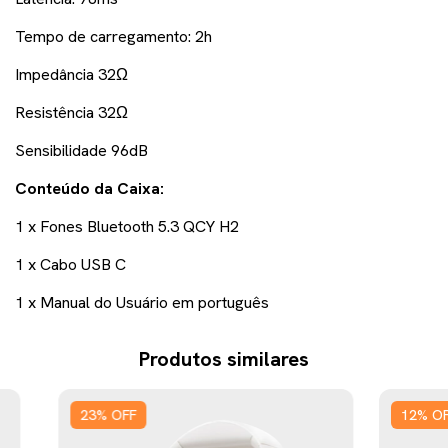
Tempo de carregamento: 2h
Impedância 32Ω
Resistência 32Ω
Sensibilidade 96dB
Conteúdo da Caixa:
1 x Fones Bluetooth 5.3 QCY H2
1 x Cabo USB C
1 x Manual do Usuário em português
Produtos similares
23
%
OFF
12
%
O