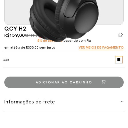
QCY H2
R$159,00
R$199,00
-20%
5% de desconto
pagando com Pix
em até
3
x de
R$53,00
sem juros
VER MEIOS DE PAGAMENTO
COR
Informações de frete
Meios de envio
ALTERAR CEP
Entregas para o CEP:
CALCULAR