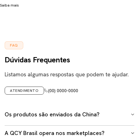
Saiba mais
FAQ
Dúvidas Frequentes
Listamos algumas respostas que podem te ajudar.
(00) 0000-0000
ATENDIMENTO
Os produtos são enviados da China?
Não. Em hipótese alguma trabalhamos com envio
A QCY Brasil opera nos marketplaces?
internacional em nosso site ou demais lojas oficiais