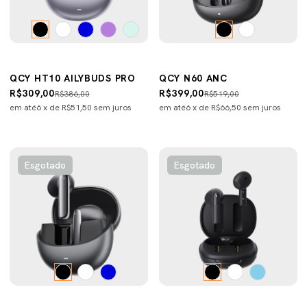
QCY HT10 AILYBUDS PRO
QCY N60 ANC
R$309,00
R$399,00
R$386,00
R$519,00
em até
6
x de
R$51,50
sem juros
em até
6
x de
R$66,50
sem juros
Esgotado
Esgotado