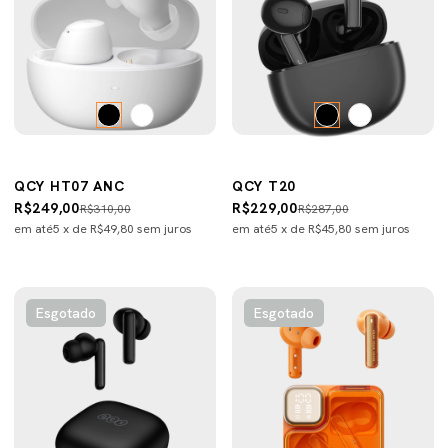
QCY HT07 ANC
QCY T20
R$249,00
R$229,00
R$310,00
R$287,00
em até
5
x de
R$49,80
sem juros
em até
5
x de
R$45,80
sem juros
Esgotado
Esgotado