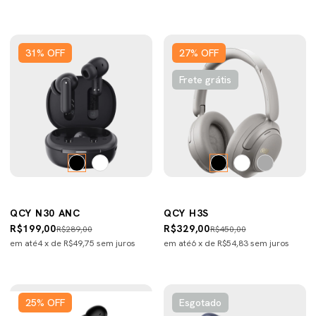
31
%
OFF
27
%
OFF
Frete grátis
QCY N30 ANC
QCY H3S
R$199,00
R$329,00
R$289,00
R$450,00
em até
4
x de
R$49,75
sem juros
em até
6
x de
R$54,83
sem juros
25
%
OFF
Esgotado