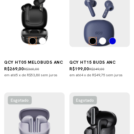
QCY HT05 MELOBUDS ANC
QCY HT15 BUDS ANC
R$269,00
R$199,00
R$360,00
R$249,00
em até
5
x de
R$53,80
sem juros
em até
4
x de
R$49,75
sem juros
Esgotado
Esgotado