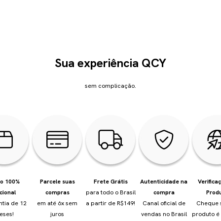
Sua experiência QCY
sem complicação.
io 100%
Parcele suas
Frete Grátis
Autenticidade na
Verifica
cional
compras
para todo o Brasil
compra
Prod
ntia de 12
em até 6x sem
a partir de R$149!
Canal oficial de
Cheque 
eses!
juros
vendas no Brasil
produto é 