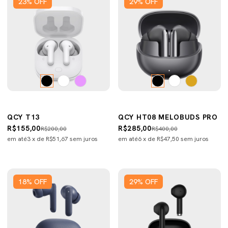
23
%
OFF
29
%
OFF
QCY T13
QCY HT08 MELOBUDS PRO
R$155,00
R$285,00
R$200,00
R$400,00
em até
3
x de
R$51,67
sem juros
em até
6
x de
R$47,50
sem juros
18
%
OFF
29
%
OFF