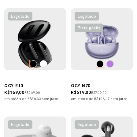
Esgotado
Esgotado
Frete grátis
QCY E10
QCY N70
R$169,00
R$619,00
R$269,00
R$769,00
em até
3
x de
R$56,33
sem juros
em até
6
x de
R$103,17
sem juros
Esgotado
Esgotado