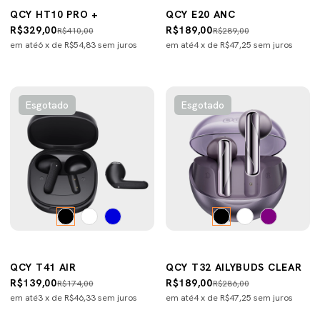
QCY HT10 PRO +
QCY E20 ANC
R$329,00
R$189,00
R$410,00
R$289,00
em até
6
x de
R$54,83
sem juros
em até
4
x de
R$47,25
sem juros
Esgotado
Esgotado
QCY T41 AIR
QCY T32 AILYBUDS CLEAR
R$139,00
R$189,00
R$174,00
R$286,00
em até
3
x de
R$46,33
sem juros
em até
4
x de
R$47,25
sem juros