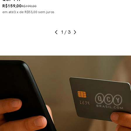
R$159,00
R$199,00
em até
3
x de
R$53,00
sem juros
1
/
3