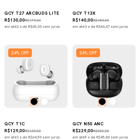
QCY T27 ARCBUDS LITE
QCY T13X
R$130,00
R$140,00
R$179,00
R$189,00
em até
2
x de
R$65,00
sem juros
em até
3
x de
R$46,67
sem juros
24
%
OFF
24
%
OFF
QCY T1C
QCY N50 ANC
R$129,00
R$229,00
R$169,00
R$300,00
em até
2
x de
R$64,50
sem juros
em até
5
x de
R$45,80
sem juros