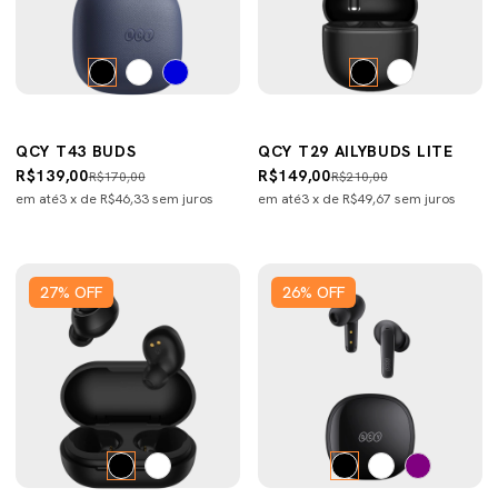
QCY T43 BUDS
QCY T29 AILYBUDS LITE
R$139,00
R$149,00
R$170,00
R$210,00
em até
3
x de
R$46,33
sem juros
em até
3
x de
R$49,67
sem juros
27
%
OFF
26
%
OFF