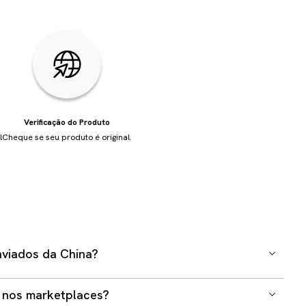
Verificação do Produto
l
Cheque se seu produto é original.
viados da China?
a trabalhamos com envio internacional em nosso site ou
 nos marketplaces?
erenciadas pelo time da QCY Brasil. Todos os produtos