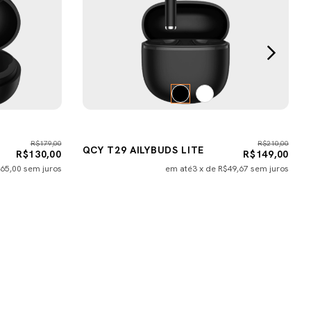
R$179,00
R$210,00
QCY T29 AILYBUDS LITE
R$130,00
R$149,00
65,00
sem juros
em até
3
x de
R$49,67
sem juros