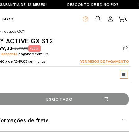
ANTIA DE 12 MESES!
DESCONTO DE 5% NO PIX!
PAR
0
BLOG
Produtos QCY
Y ACTIVE GX S12
99,00
R$399,00
-25%
 desconto
pagando com Pix
té
6
x de
R$49,83
sem juros
VER MEIOS DE PAGAMENTO
formações de frete