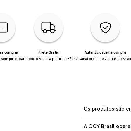
uas compras
Frete Grátis
Autenticidade na compra
 sem juros
para todo o Brasil a partir de R$149!
Canal oficial de vendas no Brasi
Os produtos são en
Não. Em hipótese algum
A QCY Brasil opera
demais lojas oficiais g