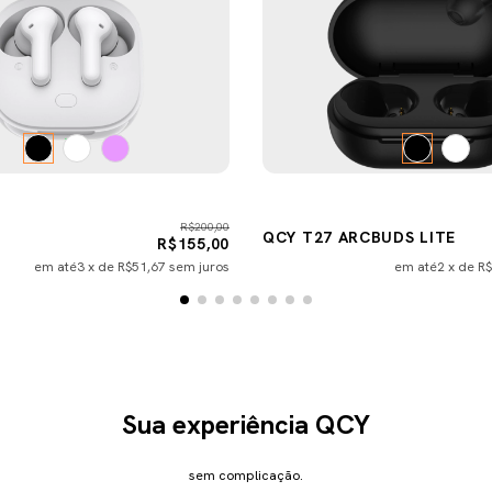
R$200,00
QCY T27 ARCBUDS LITE
R$155,00
em até
3
x de
R$51,67
sem juros
em até
2
x de
R$
Sua experiência QCY
sem complicação.