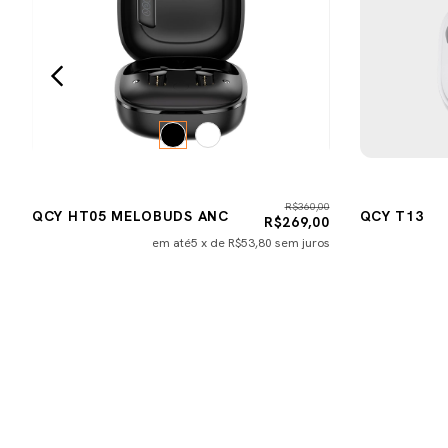
0
R$360,00
QCY HT05 MELOBUDS ANC
QCY T13
0
R$269,00
s
em até
5
x de
R$53,80
sem juros