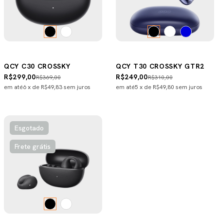
QCY C30 CROSSKY
QCY T30 CROSSKY GTR2
R$299,00
R$249,00
R$369,00
R$310,00
em até
6
x de
R$49,83
sem juros
em até
5
x de
R$49,80
sem juros
Esgotado
Frete grátis