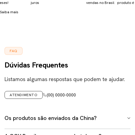
eses!
juros
vendas no Brasil
produto é 
Saiba mais
FAQ
Dúvidas Frequentes
Listamos algumas respostas que podem te ajudar.
(00) 0000-0000
ATENDIMENTO
Os produtos são enviados da China?
Não. Em hipótese alguma trabalhamos com envio