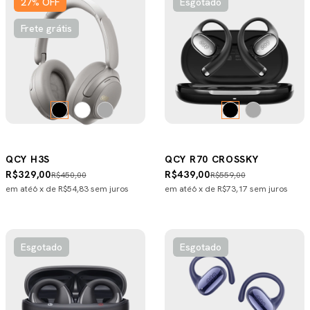
27
%
OFF
Esgotado
Frete grátis
QCY H3S
QCY R70 CROSSKY
R$329,00
R$439,00
R$450,00
R$559,00
em até
6
x de
R$54,83
sem juros
em até
6
x de
R$73,17
sem juros
Esgotado
Esgotado