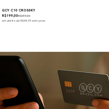
QCY C10 CROSSKY
R$199,00
R$259,00
em até
4
x de
R$49,75
sem juros