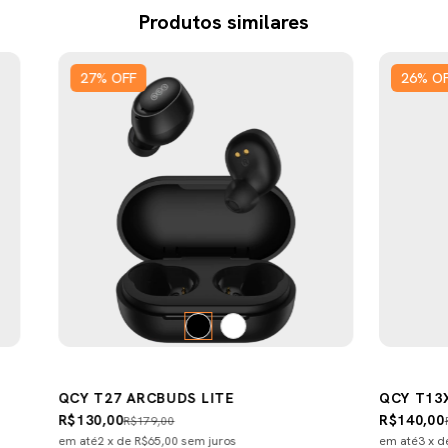
Produtos similares
27
%
OFF
26
%
O
QCY T27 ARCBUDS LITE
QCY T13
R$130,00
R$140,00
R$179,00
em até
2
x de
R$65,00
sem juros
em até
3
x 