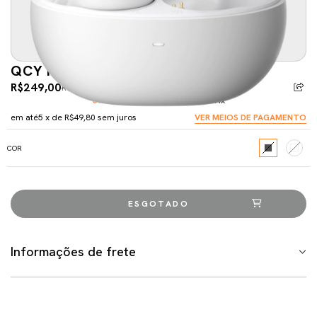
QCY HT07 ANC
R$249,00
R$310,00
-19%
5% de desconto
pagando com Pix
em até
5
x de
R$49,80
sem juros
VER MEIOS DE PAGAMENTO
COR
Informações de frete