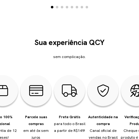
Sua experiência QCY
sem complicação.
io 100%
Parcele suas
Frete Grátis
Autenticidade na
Verifica
cional
compras
para todo o Brasil
compra
Prod
ntia de 12
em até 6x sem
a partir de R$149!
Canal oficial de
Cheque 
eses!
juros
vendas no Brasil
produto é 