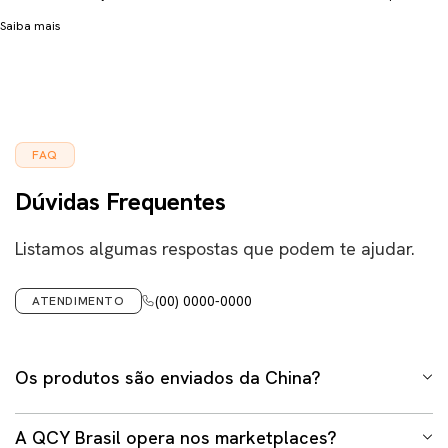
Saiba mais
FAQ
Dúvidas Frequentes
Listamos algumas respostas que podem te ajudar.
(00) 0000-0000
ATENDIMENTO
Os produtos são enviados da China?
Não. Em hipótese alguma trabalhamos com envio
A QCY Brasil opera nos marketplaces?
internacional em nosso site ou demais lojas oficiais