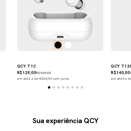
QCY T1C
QCY T13
R$129,00
R$140,00
R$169,00
em até
2
x de
R$64,50
sem juros
em até
3
x 
Sua experiência QCY