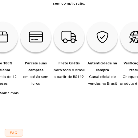
sem complicação.
io 100%
Parcele suas
Frete Grátis
Autenticidade na
Verifica
cional
compras
para todo o Brasil
compra
Prod
ntia de 12
em até 6x sem
a partir de R$149!
Canal oficial de
Cheque 
eses!
juros
vendas no Brasil
produto é 
Saiba mais
FAQ