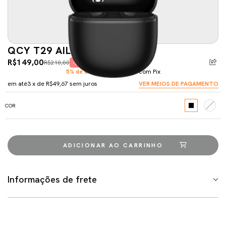
QCY T29 AILYBUDS LITE
R$149,00
R$210,00
-29%
5% de desconto
pagando com Pix
em até
3
x de
R$49,67
sem juros
VER MEIOS DE PAGAMENTO
COR
Informações de frete
Meios de envio
ALTERAR CEP
Entregas para o CEP:
CALCULAR