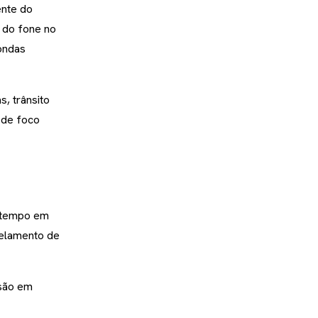
ente do
 do fone no
 ondas
s, trânsito
 de foco
o tempo em
celamento de
rsão em