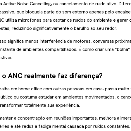
a Active Noise Cancelling, ou cancelamento de ruído ativo. Difer
passivo, que bloqueia parte do som externo apenas pelo encaixe
NC utiliza microfones para captar os ruídos do ambiente e gerar
tas, reduzindo significativamente o barulho ao seu redor.
isso significa menos interferência de motores, conversas próxima
nstante de ambientes compartilhados. É como criar uma “bolha”
tiver.
o ANC realmente faz diferença?
balha em home office com outras pessoas em casa, passa muit
público ou costuma estudar em ambientes movimentados, o can
transformar totalmente sua experiência.
 manter a concentração em reuniões importantes, melhora a ime
éries e até reduz a fadiga mental causada por ruídos constantes.