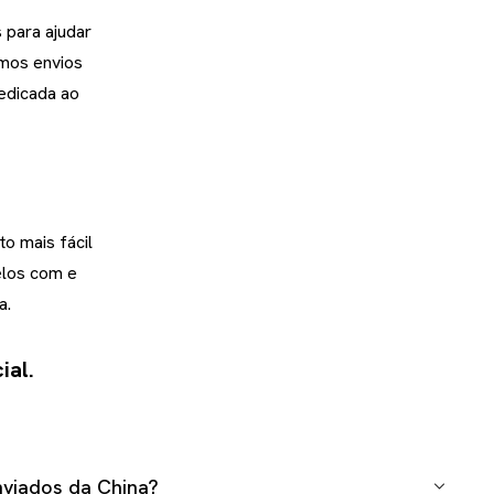
 para ajudar
amos envios
dedicada ao
o mais fácil
elos com e
a.
ial.
viados da China?