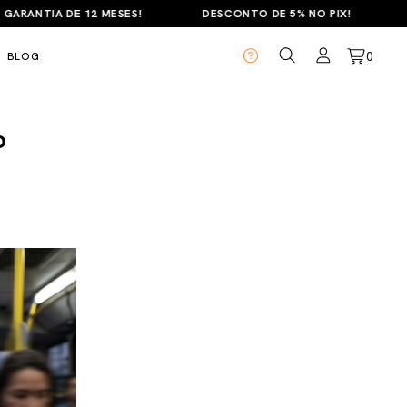
NTIA DE 12 MESES!
DESCONTO DE 5% NO PIX!
PAR
0
BLOG
o