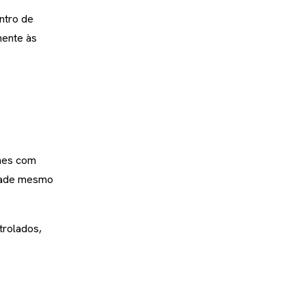
ntro de
mente às
nes com
idade mesmo
trolados,