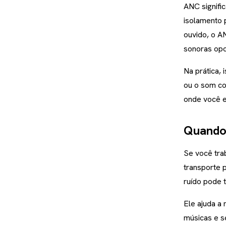
ANC signific
isolamento 
ouvido, o A
sonoras opos
Na prática, 
ou o som co
onde você es
Quando 
Se você tra
transporte 
ruído pode 
Ele ajuda a
músicas e s