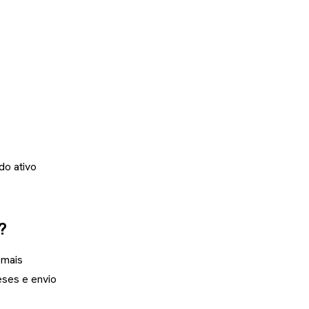
do ativo
?
 mais
eses e envio