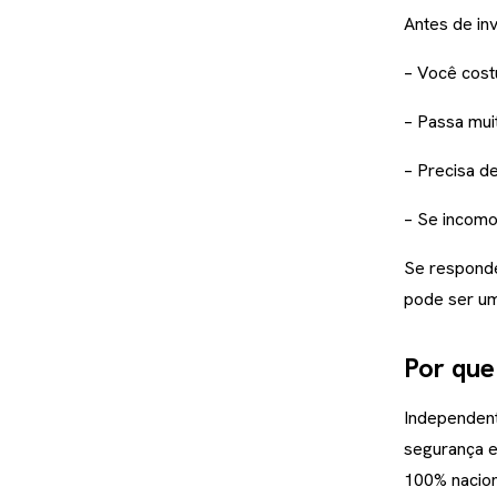
Antes de in
– Você cost
– Passa mu
– Precisa d
– Se incomo
Se responde
pode ser um 
Por que
Independent
segurança e
100% nacion