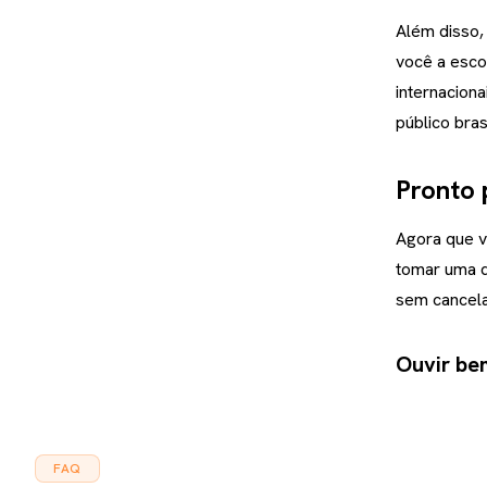
Além disso,
você a esco
internacion
público brasi
Pronto 
Agora que v
tomar uma d
sem cancela
Ouvir be
FAQ