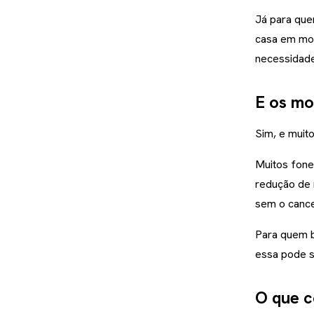
Já para que
casa em mo
necessidades
E os mo
Sim, e muito
Muitos fone
redução de 
sem o cance
Para quem b
essa pode s
O que c