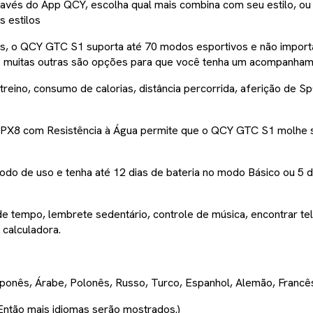
ravés do App QCY, escolha qual mais combina com seu estilo, ou
s estilos
nas, o QCY GTC S1 suporta até 70 modos esportivos e não import
as e muitas outras são opções para que você tenha um acompanham
treino, consumo de calorias, distância percorrida, aferição de 
IPX8 com Resistência à Água permite que o QCY GTC S1 molhe se
odo de uso e tenha até 12 dias de bateria no modo Básico ou 5 
o de tempo, lembrete sedentário, controle de música, encontrar
 calculadora.
ponês, Árabe, Polonês, Russo, Turco, Espanhol, Alemão, Francês, 
 Então mais idiomas serão mostrados.)