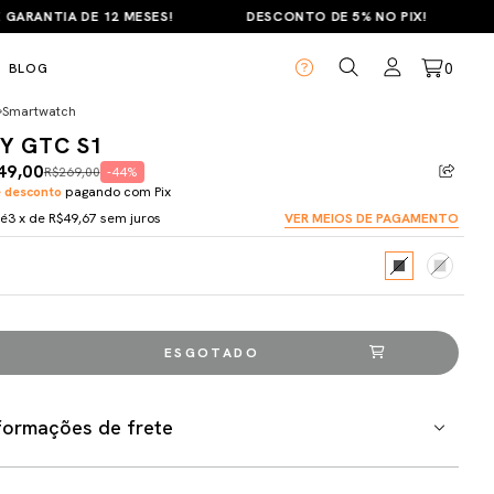
NTIA DE 12 MESES!
DESCONTO DE 5% NO PIX!
PAR
0
BLOG
Smartwatch
Y GTC S1
49,00
R$269,00
-44%
 desconto
pagando com Pix
té
3
x de
R$49,67
sem juros
VER MEIOS DE PAGAMENTO
formações de frete