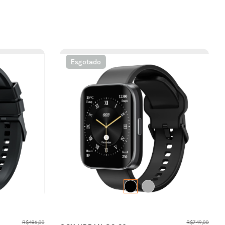
Esgotado
R$486,00
R$749,00