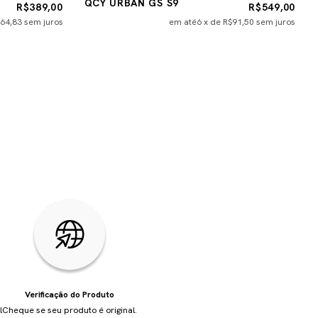
QCY URBAN GS S9
R$389,00
R$549,00
64,83
sem juros
em até
6
x de
R$91,50
sem juros
Verificação do Produto
l
Cheque se seu produto é original.