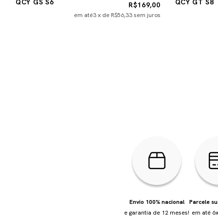
QCY GS S6
QCY GT S8
R$169,00
em até
3
x de
R$56,33
sem juros
Envio 100% nacional
Parcele s
e garantia de 12 meses!
em até 6x