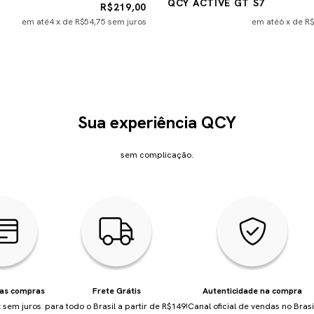
QCY ACTIVE GT S7
R$219,00
em até
4
x de
R$54,75
sem juros
em até
6
x de
R$
Sua experiência QCY
sem complicação.
uas compras
Frete Grátis
Autenticidade na compra
 sem juros
para todo o Brasil a partir de R$149!
Canal oficial de vendas no Brasi