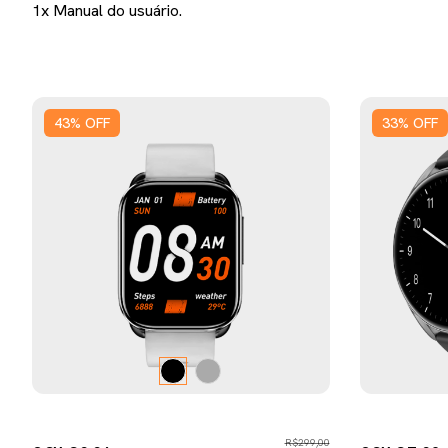
1x Manual do usuário.
43
%
OFF
33
%
OFF
R$299,00