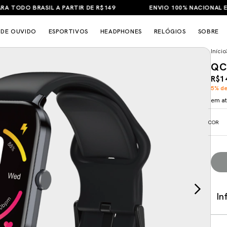
ODO BRASIL A PARTIR DE R$149
ENVIO 100% NACIONAL E GARA
 DE OUVIDO
ESPORTIVOS
HEADPHONES
RELÓGIOS
SOBRE
Início
QC
R$1
5% de
em a
COR
In