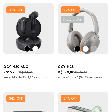
31
%
OFF
27
%
OFF
Frete grátis
QCY N30 ANC
QCY H3S
R$199,00
R$329,00
R$289,00
R$450,00
em até
4
x de
R$49,75
sem juros
em até
6
x de
R$54,83
sem juros
34
%
OFF
34
%
OFF