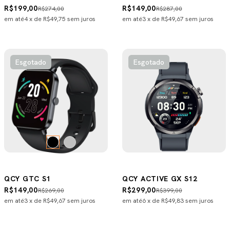
R$199,00
R$149,00
R$274,00
R$287,00
em até
4
x de
R$49,75
sem juros
em até
3
x de
R$49,67
sem juros
Esgotado
Esgotado
QCY GTC S1
QCY ACTIVE GX S12
R$149,00
R$299,00
R$269,00
R$399,00
em até
3
x de
R$49,67
sem juros
em até
6
x de
R$49,83
sem juros