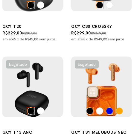
QCY T20
QCY C30 CROSSKY
R$229,00
R$299,00
R$287,00
R$369,00
em até
5
x de
R$45,80
sem juros
em até
6
x de
R$49,83
sem juros
Esgotado
Esgotado
QCY T13 ANC
QCY T31 MELOBUDS NEO