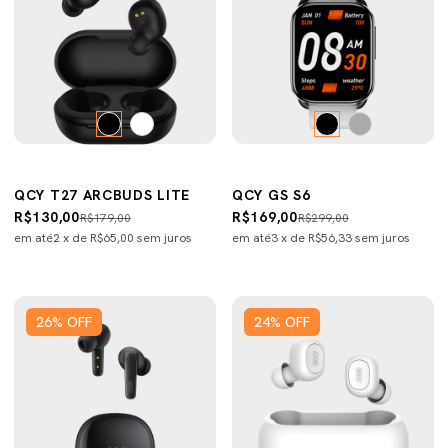
QCY T27 ARCBUDS LITE
QCY GS S6
R$130,00
R$169,00
R$179,00
R$299,00
em até
2
x de
R$65,00
sem juros
em até
3
x de
R$56,33
sem juros
26
%
OFF
24
%
OFF