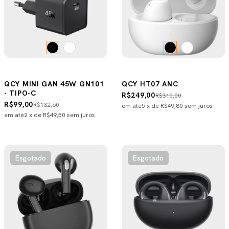
QCY MINI GAN 45W GN101
QCY HT07 ANC
- TIPO-C
R$249,00
R$310,00
R$99,00
R$132,60
em até
5
x de
R$49,80
sem juros
em até
2
x de
R$49,50
sem juros
Esgotado
Esgotado