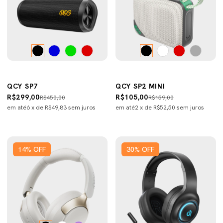
QCY SP7
QCY SP2 MINI
R$299,00
R$105,00
R$450,00
R$159,00
em até
6
x de
R$49,83
sem juros
em até
2
x de
R$52,50
sem juros
14
%
OFF
30
%
OFF