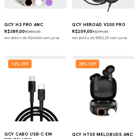
QCY H3 PRO ANC
QCY HEROAD V200 PRO
R$389,00
R$209,00
R$450,00
R$299,00
em até
6
x de
R$64,83
sem juros
em até
4
x de
R$52,25
sem juros
16
%
OFF
25
%
OFF
QCY CABO USB-C EM
QCY HT05 MELOBUDS ANC