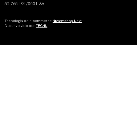
52.765.191/0001-86
Tecnologia de e-commerce
Nuvemshop Next
Desenvolvido por
TEC4U