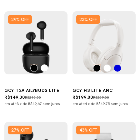
29
%
OFF
23
%
OFF
QCY T29 AILYBUDS LITE
QCY H3 LITE ANC
R$149,00
R$199,00
R$210,00
R$259,00
em até
3
x de
R$49,67
sem juros
em até
4
x de
R$49,75
sem juros
27
%
OFF
43
%
OFF