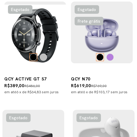
Esgotado
Esgotado
Frete grátis
QCY ACTIVE GT S7
QCY N70
R$389,00
R$619,00
R$486,00
R$769,00
em até
6
x de
R$64,83
sem juros
em até
6
x de
R$103,17
sem juros
Esgotado
Esgotado