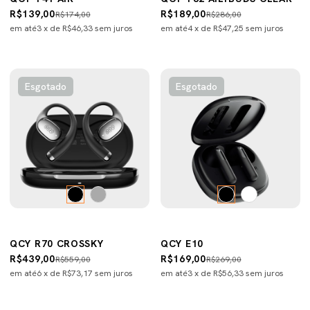
R$139,00
R$189,00
R$174,00
R$286,00
em até
3
x de
R$46,33
sem juros
em até
4
x de
R$47,25
sem juros
Esgotado
Esgotado
QCY R70 CROSSKY
QCY E10
R$439,00
R$169,00
R$559,00
R$269,00
em até
6
x de
R$73,17
sem juros
em até
3
x de
R$56,33
sem juros