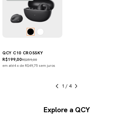
QCY C10 CROSSKY
R$199,00
R$259,00
em até
4
x de
R$49,75
sem juros
1
/
4
Explore a QCY