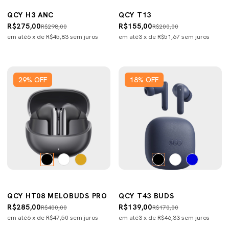
QCY H3 ANC
QCY T13
R$275,00
R$155,00
R$298,00
R$200,00
em até
6
x de
R$45,83
sem juros
em até
3
x de
R$51,67
sem juros
29
%
OFF
18
%
OFF
QCY HT08 MELOBUDS PRO
QCY T43 BUDS
R$285,00
R$139,00
R$400,00
R$170,00
em até
6
x de
R$47,50
sem juros
em até
3
x de
R$46,33
sem juros