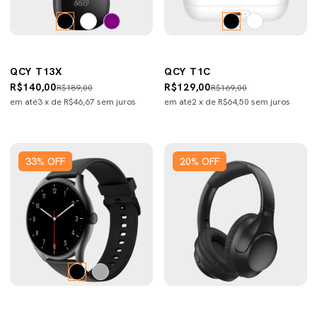
QCY T13X
QCY T1C
R$140,00
R$129,00
R$189,00
R$169,00
em até
3
x de
R$46,67
sem juros
em até
2
x de
R$64,50
sem juros
33
%
OFF
20
%
OFF