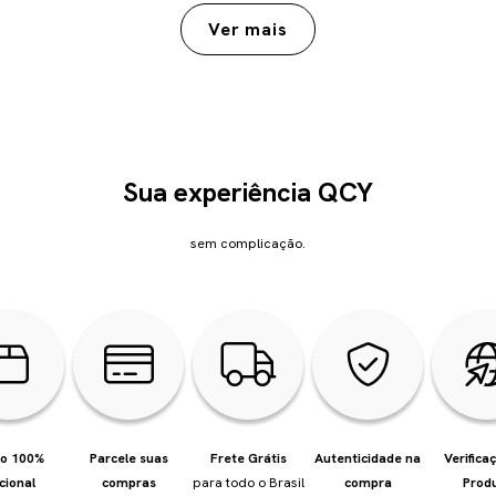
Sua experiência QCY
sem complicação.
io 100%
Parcele suas
Frete Grátis
Autenticidade na
Verifica
cional
compras
para todo o Brasil
compra
Prod