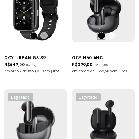
QCY URBAN GS S9
QCY N60 ANC
R$549,00
R$399,00
R$749,00
R$519,00
em até
6
x de
R$91,50
sem juros
em até
6
x de
R$66,50
sem juros
Esgotado
Esgotado