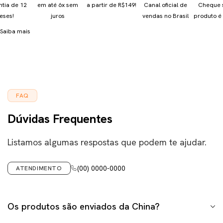
ntia de 12
em até 6x sem
a partir de R$149!
Canal oficial de
Cheque 
eses!
juros
vendas no Brasil
produto é 
Saiba mais
FAQ
Dúvidas Frequentes
Listamos algumas respostas que podem te ajudar.
(00) 0000-0000
ATENDIMENTO
Os produtos são enviados da China?