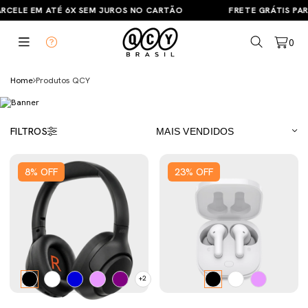
CELE EM ATÉ 6X SEM JUROS NO CARTÃO
FRETE GRÁTIS PARA 
0
Home
Produtos QCY
FILTROS
8
%
OFF
23
%
OFF
+2