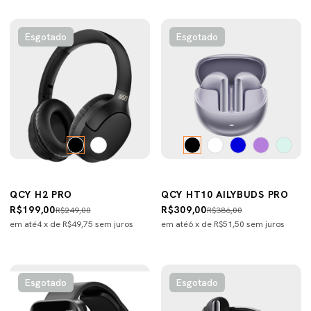
Esgotado
Esgotado
QCY H2 PRO
QCY HT10 AILYBUDS PRO
R$199,00
R$309,00
R$249,00
R$386,00
em até
4
x de
R$49,75
sem juros
em até
6
x de
R$51,50
sem juros
Esgotado
Esgotado