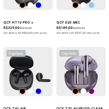
QCY HT10 PRO +
QCY E20 ANC
R$329,00
R$189,00
R$410,00
R$289,00
em até
6
x de
R$54,83
sem juros
em até
4
x de
R$47,25
sem juros
Esgotado
Esgotado
QCY T41 AIR
QCY T32 AILYBUDS CLEAR