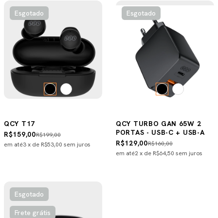
Esgotado
Esgotado
QCY T17
QCY TURBO GAN 65W 2
PORTAS - USB-C + USB-A
R$159,00
R$199,00
R$129,00
R$160,00
em até
3
x de
R$53,00
sem juros
em até
2
x de
R$64,50
sem juros
Esgotado
Frete grátis