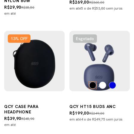
NYLON 60W
R$269,00
R$360,00
R$29,90
R$35,50
em até
5
x de
R$53,80
sem juros
em até
13
%
OFF
Esgotado
QCY CASE PARA
QCY HT15 BUDS ANC
HEADPHONE
R$199,00
R$249,00
R$39,90
R$45,90
em até
4
x de
R$49,75
sem juros
em até