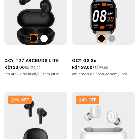
QCY T27 ARCBUDS LITE
QCY GS S6
R$130,00
R$169,00
R$179,00
R$299,00
em até
2
x de
R$65,00
sem juros
em até
3
x de
R$56,33
sem juros
26
%
OFF
24
%
OFF