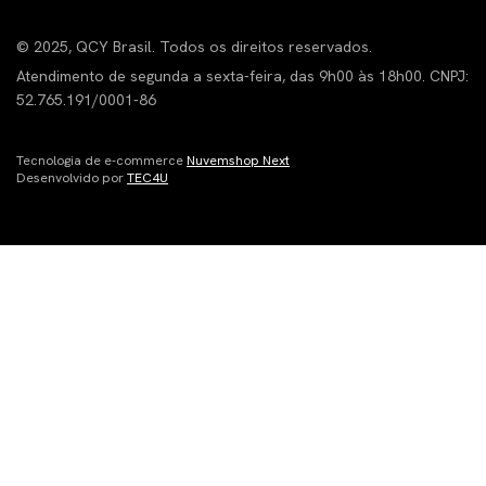
© 2025, QCY Brasil. Todos os direitos reservados.
Atendimento de segunda a sexta-feira, das 9h00 às 18h00. CNPJ:
52.765.191/0001-86
Tecnologia de e-commerce
Nuvemshop Next
Desenvolvido por
TEC4U