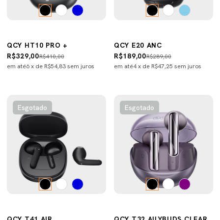
QCY HT10 PRO +
QCY E20 ANC
R$329,00
R$189,00
R$410,00
R$289,00
em até
6
x de
R$54,83
sem juros
em até
4
x de
R$47,25
sem juros
Esgotado
Esgotado
QCY T41 AIR
QCY T32 AILYBUDS CLEAR