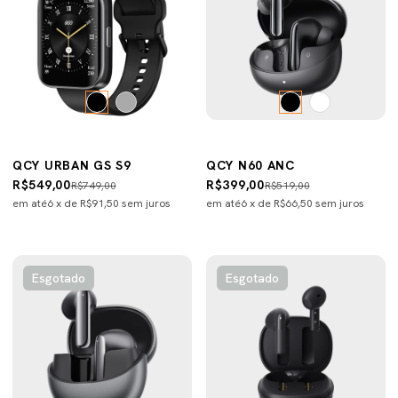
QCY URBAN GS S9
QCY N60 ANC
R$549,00
R$399,00
R$749,00
R$519,00
em até
6
x de
R$91,50
sem juros
em até
6
x de
R$66,50
sem juros
Esgotado
Esgotado