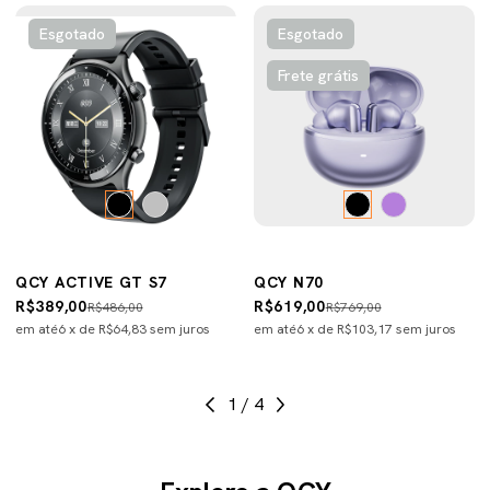
Esgotado
Esgotado
Frete grátis
QCY ACTIVE GT S7
QCY N70
R$389,00
R$619,00
R$486,00
R$769,00
em até
6
x de
R$64,83
sem juros
em até
6
x de
R$103,17
sem juros
1
/
4