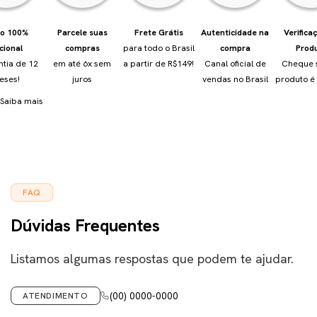
io 100%
Parcele suas
Frete Grátis
Autenticidade na
Verifica
cional
compras
para todo o Brasil
compra
Prod
ntia de 12
em até 6x sem
a partir de R$149!
Canal oficial de
Cheque 
eses!
juros
vendas no Brasil
produto é 
Saiba mais
FAQ
Dúvidas Frequentes
Listamos algumas respostas que podem te ajudar.
(00) 0000-0000
ATENDIMENTO