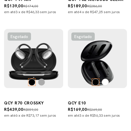
R$139,00
R$189,00
R$174,00
R$286,00
em até
3
x de
R$46,33
sem juros
em até
4
x de
R$47,25
sem juros
Esgotado
Esgotado
QCY R70 CROSSKY
QCY E10
R$439,00
R$169,00
R$559,00
R$269,00
em até
6
x de
R$73,17
sem juros
em até
3
x de
R$56,33
sem juros