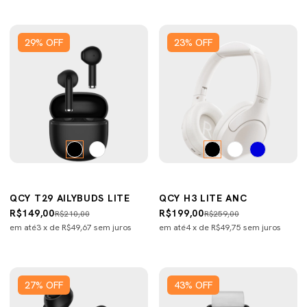
29
%
OFF
23
%
OFF
QCY T29 AILYBUDS LITE
QCY H3 LITE ANC
R$149,00
R$199,00
R$210,00
R$259,00
em até
3
x de
R$49,67
sem juros
em até
4
x de
R$49,75
sem juros
27
%
OFF
43
%
OFF