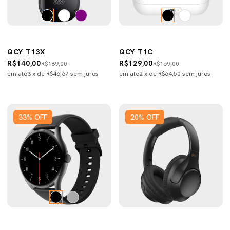
QCY T13X
QCY T1C
R$140,00
R$129,00
R$189,00
R$169,00
em até
3
x de
R$46,67
sem juros
em até
2
x de
R$64,50
sem juros
33
%
OFF
20
%
OFF