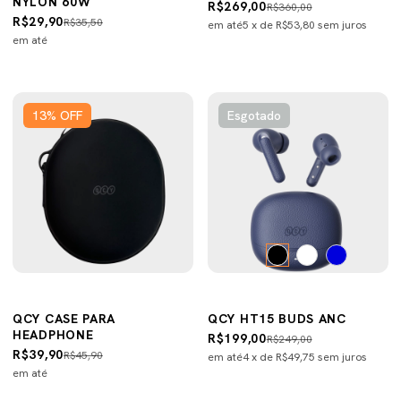
NYLON 60W
R$269,00
R$360,00
R$29,90
R$35,50
em até
5
x de
R$53,80
sem juros
em até
13
%
OFF
Esgotado
QCY CASE PARA
QCY HT15 BUDS ANC
HEADPHONE
R$199,00
R$249,00
R$39,90
R$45,90
em até
4
x de
R$49,75
sem juros
em até