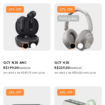
31
%
OFF
27
%
OFF
Frete grátis
QCY N30 ANC
QCY H3S
R$199,00
R$329,00
R$289,00
R$450,00
em até
4
x de
R$49,75
sem juros
em até
6
x de
R$54,83
sem juros
34
%
OFF
34
%
OFF