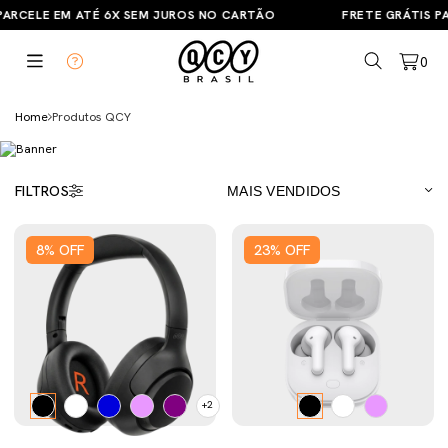
RCELE EM ATÉ 6X SEM JUROS NO CARTÃO
FRETE GRÁTIS PAR
0
Home
Produtos QCY
FILTROS
8
%
OFF
23
%
OFF
+2