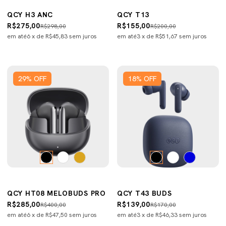
QCY H3 ANC
QCY T13
R$275,00
R$155,00
R$298,00
R$200,00
em até
6
x de
R$45,83
sem juros
em até
3
x de
R$51,67
sem juros
29
%
OFF
18
%
OFF
QCY HT08 MELOBUDS PRO
QCY T43 BUDS
R$285,00
R$139,00
R$400,00
R$170,00
em até
6
x de
R$47,50
sem juros
em até
3
x de
R$46,33
sem juros