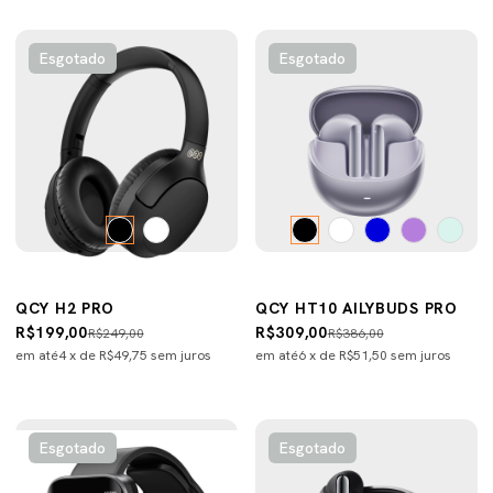
Esgotado
Esgotado
QCY H2 PRO
QCY HT10 AILYBUDS PRO
R$199,00
R$309,00
R$249,00
R$386,00
em até
4
x de
R$49,75
sem juros
em até
6
x de
R$51,50
sem juros
Esgotado
Esgotado