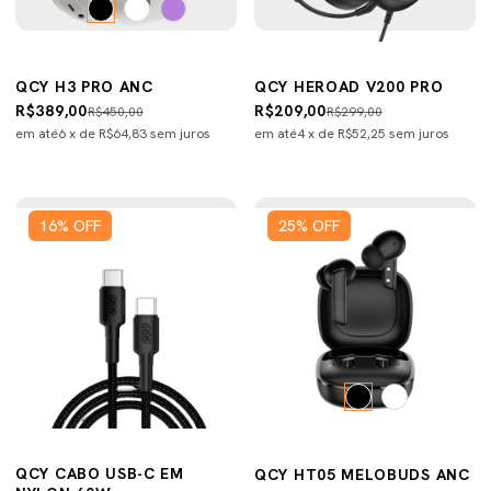
QCY H3 PRO ANC
QCY HEROAD V200 PRO
R$389,00
R$209,00
R$450,00
R$299,00
em até
6
x de
R$64,83
sem juros
em até
4
x de
R$52,25
sem juros
16
%
OFF
25
%
OFF
QCY CABO USB-C EM
QCY HT05 MELOBUDS ANC