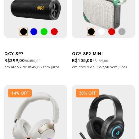
QCY SP7
QCY SP2 MINI
R$299,00
R$105,00
R$450,00
R$159,00
em até
6
x de
R$49,83
sem juros
em até
2
x de
R$52,50
sem juros
14
%
OFF
30
%
OFF