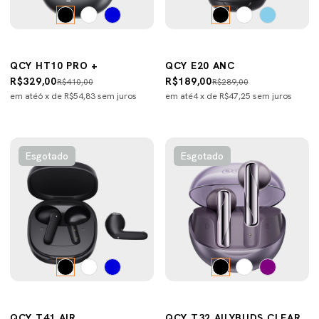
QCY HT10 PRO +
QCY E20 ANC
R$329,00
R$189,00
R$410,00
R$289,00
em até
6
x de
R$54,83
sem juros
em até
4
x de
R$47,25
sem juros
Esgotado
Esgotado
QCY T41 AIR
QCY T32 AILYBUDS CLEAR