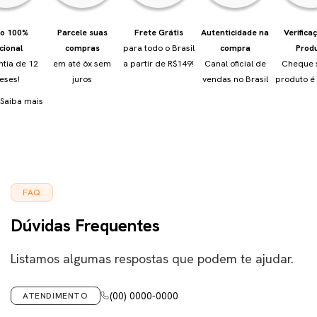
io 100%
Parcele suas
Frete Grátis
Autenticidade na
Verifica
cional
compras
para todo o Brasil
compra
Prod
ntia de 12
em até 6x sem
a partir de R$149!
Canal oficial de
Cheque 
eses!
juros
vendas no Brasil
produto é 
Saiba mais
FAQ
Dúvidas Frequentes
Listamos algumas respostas que podem te ajudar.
(00) 0000-0000
ATENDIMENTO