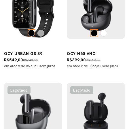
QCY URBAN GS S9
QCY N60 ANC
R$549,00
R$399,00
R$749,00
R$519,00
em até
6
x de
R$91,50
sem juros
em até
6
x de
R$66,50
sem juros
Esgotado
Esgotado