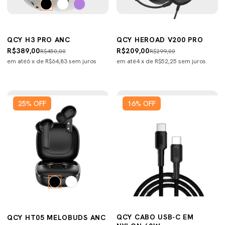
QCY H3 PRO ANC
QCY HEROAD V200 PRO
R$389,00
R$209,00
R$450,00
R$299,00
em até
6
x de
R$64,83
sem juros
em até
4
x de
R$52,25
sem juros
25
%
OFF
16
%
OFF
QCY CABO USB-C EM
QCY HT05 MELOBUDS ANC