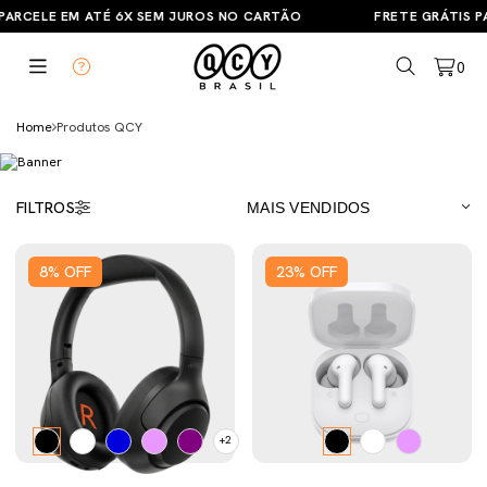
ARCELE EM ATÉ 6X SEM JUROS NO CARTÃO
FRETE GRÁTIS PAR
0
Home
Produtos QCY
FILTROS
8
%
OFF
23
%
OFF
+2