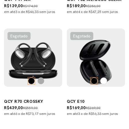
R$139,00
R$189,00
R$174,00
R$286,00
em até
3
x de
R$46,33
sem juros
em até
4
x de
R$47,25
sem juros
Esgotado
Esgotado
QCY R70 CROSSKY
QCY E10
R$439,00
R$169,00
R$559,00
R$269,00
em até
6
x de
R$73,17
sem juros
em até
3
x de
R$56,33
sem juros