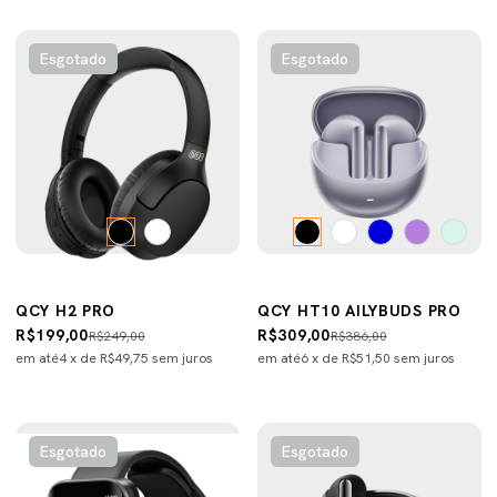
Esgotado
Esgotado
QCY H2 PRO
QCY HT10 AILYBUDS PRO
R$199,00
R$309,00
R$249,00
R$386,00
em até
4
x de
R$49,75
sem juros
em até
6
x de
R$51,50
sem juros
Esgotado
Esgotado