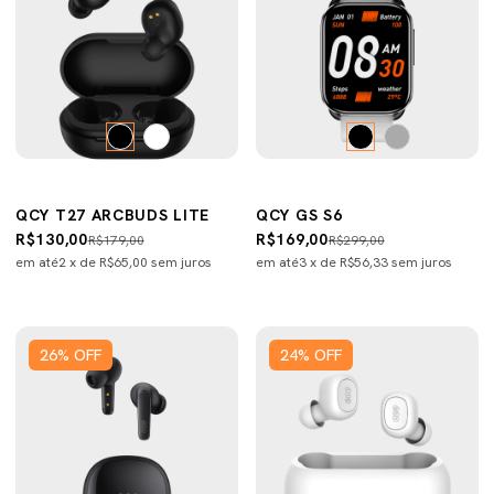
QCY T27 ARCBUDS LITE
QCY GS S6
R$130,00
R$169,00
R$179,00
R$299,00
em até
2
x de
R$65,00
sem juros
em até
3
x de
R$56,33
sem juros
26
%
OFF
24
%
OFF