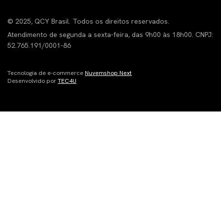
© 2025, QCY Brasil. Todos os direitos reservados.
Atendimento de segunda a sexta-feira, das 9h00 às 18h00. CNPJ:
52.765.191/0001-86
Tecnologia de e-commerce
Nuvemshop Next
Desenvolvido por
TEC4U