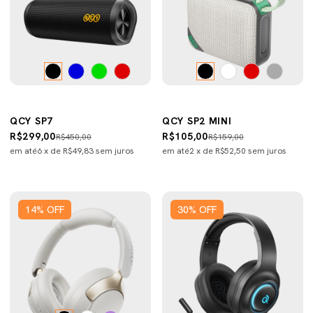
QCY SP7
QCY SP2 MINI
R$299,00
R$105,00
R$450,00
R$159,00
em até
6
x de
R$49,83
sem juros
em até
2
x de
R$52,50
sem juros
14
%
OFF
30
%
OFF