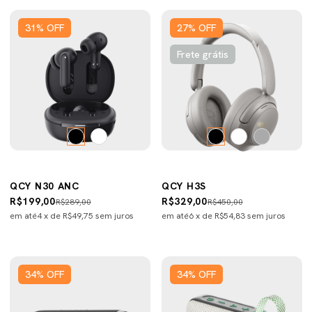
31
%
OFF
27
%
OFF
Frete grátis
QCY N30 ANC
QCY H3S
R$199,00
R$329,00
R$289,00
R$450,00
em até
4
x de
R$49,75
sem juros
em até
6
x de
R$54,83
sem juros
34
%
OFF
34
%
OFF