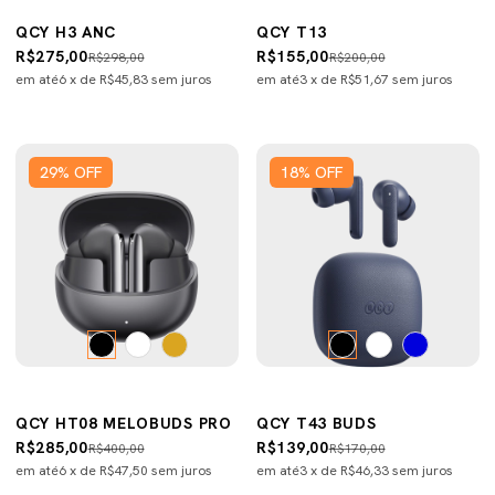
QCY H3 ANC
QCY T13
R$275,00
R$155,00
R$298,00
R$200,00
em até
6
x de
R$45,83
sem juros
em até
3
x de
R$51,67
sem juros
29
%
OFF
18
%
OFF
QCY HT08 MELOBUDS PRO
QCY T43 BUDS
R$285,00
R$139,00
R$400,00
R$170,00
em até
6
x de
R$47,50
sem juros
em até
3
x de
R$46,33
sem juros