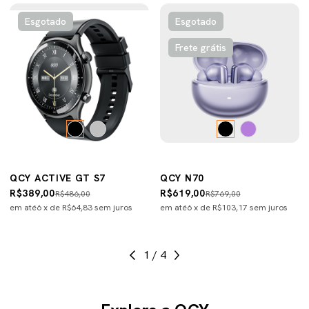
Esgotado
Esgotado
Frete grátis
QCY ACTIVE GT S7
QCY N70
R$389,00
R$619,00
R$486,00
R$769,00
em até
6
x de
R$64,83
sem juros
em até
6
x de
R$103,17
sem juros
1
/
4