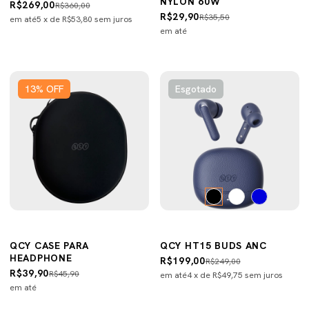
NYLON 60W
R$269,00
R$360,00
R$29,90
R$35,50
em até
5
x de
R$53,80
sem juros
em até
13
%
OFF
Esgotado
QCY CASE PARA
QCY HT15 BUDS ANC
HEADPHONE
R$199,00
R$249,00
R$39,90
R$45,90
em até
4
x de
R$49,75
sem juros
em até