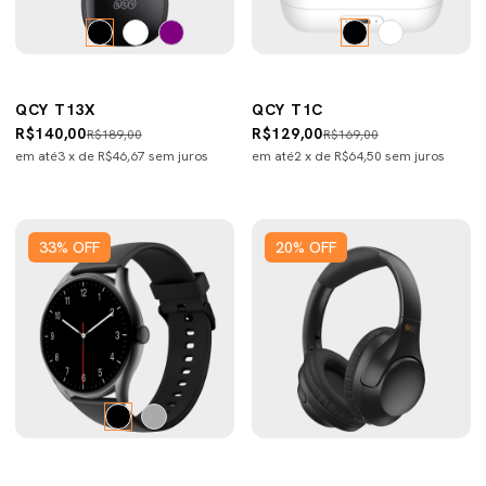
QCY T13X
QCY T1C
R$140,00
R$129,00
R$189,00
R$169,00
em até
3
x de
R$46,67
sem juros
em até
2
x de
R$64,50
sem juros
33
%
OFF
20
%
OFF