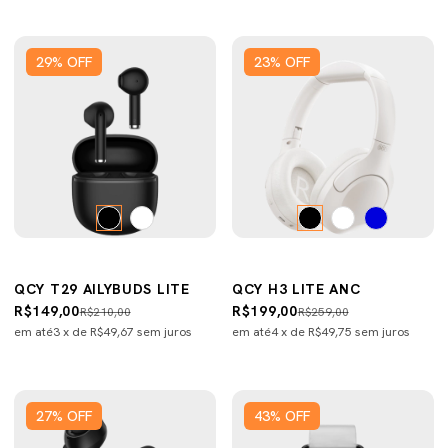
29
%
OFF
23
%
OFF
QCY T29 AILYBUDS LITE
QCY H3 LITE ANC
R$149,00
R$199,00
R$210,00
R$259,00
em até
3
x de
R$49,67
sem juros
em até
4
x de
R$49,75
sem juros
27
%
OFF
43
%
OFF