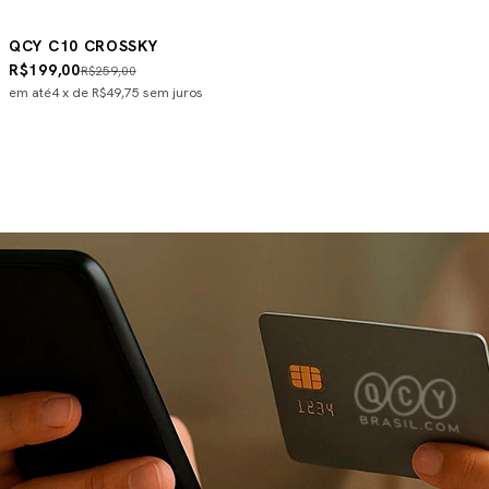
QCY C10 CROSSKY
R$199,00
R$259,00
em até
4
x de
R$49,75
sem juros