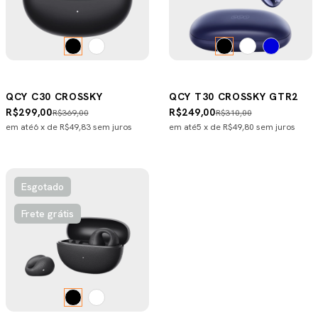
QCY C30 CROSSKY
QCY T30 CROSSKY GTR2
R$299,00
R$249,00
R$369,00
R$310,00
em até
6
x de
R$49,83
sem juros
em até
5
x de
R$49,80
sem juros
Esgotado
Frete grátis