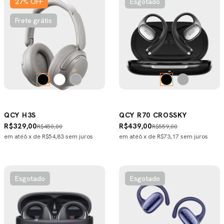
27
%
OFF
Esgotado
Frete grátis
QCY H3S
QCY R70 CROSSKY
R$329,00
R$439,00
R$450,00
R$559,00
em até
6
x de
R$54,83
sem juros
em até
6
x de
R$73,17
sem juros
Esgotado
Esgotado