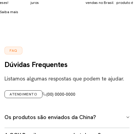
eses!
juros
vendas no Brasil
produto é 
Saiba mais
FAQ
Dúvidas Frequentes
Listamos algumas respostas que podem te ajudar.
(00) 0000-0000
ATENDIMENTO
Os produtos são enviados da China?
Não. Em hipótese alguma trabalhamos com envio